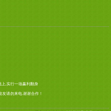
基础上,实行一场赢利翻身
的波友请勿来电.谢谢合作！