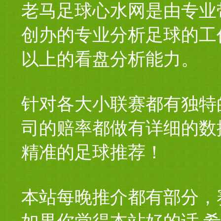
老马足球心水网是由专业
创办的专业分析足球的工
以上的看盘分析能力。
针对各大小联赛都有独特
司的赔率都做有详细的数
精准的足球推荐！
本站每晚推介都有部分，