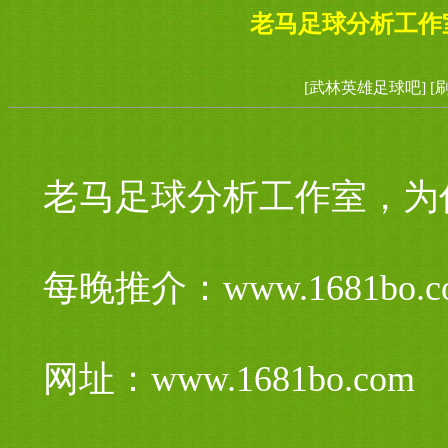
老马足球分析工作
[武林英雄足球吧]
[
老马足球分析工作室，为
每晚推介：www.1681bo.c
网址：www.1681bo.com