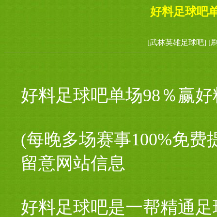
好料足球吧单
[武林英雄足球吧]
[
好料足球吧单场98％赢好
(每晚多场赛事100%免费
留意网站信息
好料足球吧是一帮精通足