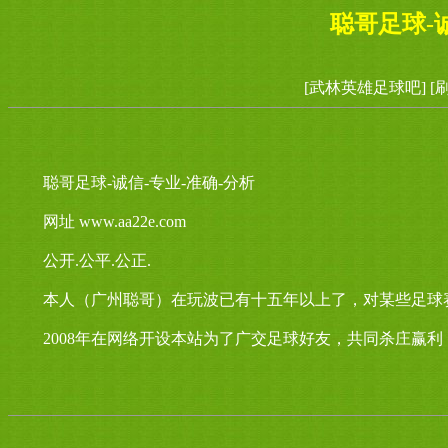
聪哥足球-
[武林英雄足球吧]
[
聪哥足球-诚信-专业-准确-分析
网址 www.aa22e.com
公开.公平.公正.
本人（广州聪哥）在玩波已有十五年以上了，对某些足球
2008年在网络开设本站为了广交足球好友，共同杀庄赢利，多谢