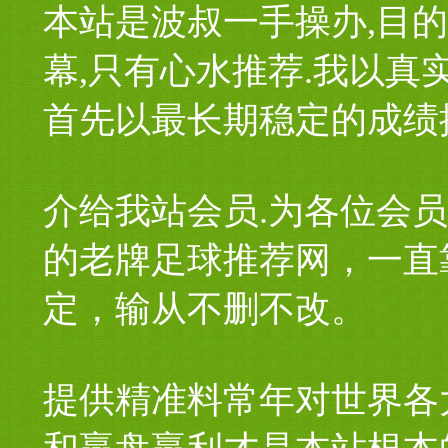
本站是波叔一手操办,目
幕,只有心水推荐.我以真
首先以最长期稳定的成绩
介给我站会员.为各位会
的老牌足球推荐网，一直
定，输从不删不改。
提供精准料常年对世界各