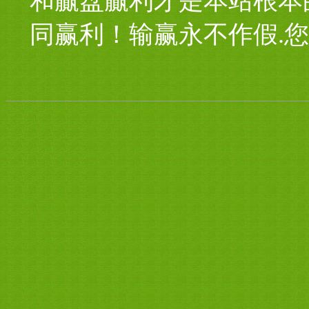
和贏盘贏利才是本站根本
同赢利！输赢永不作假.您