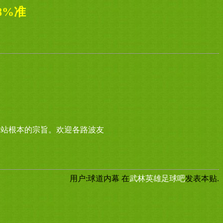
8%准
本站根本的宗旨。欢迎各路波友
用户:球道内幕
在
武林英雄足球吧
发表本贴.