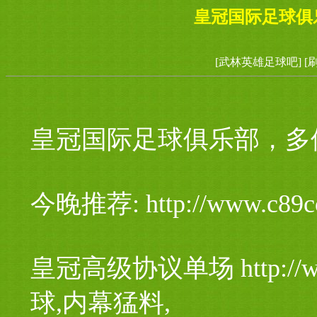
皇冠国际足球俱
[武林英雄足球吧]
[
皇冠国际足球俱乐部，多
今晚推荐: http://www.c89c
皇冠高级协议单场 http://w
球,内幕猛料,