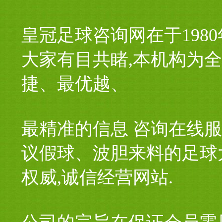
皇冠足球咨询网在于198
大家有目共睹,本机构为
捷、最优越、
最精准的信息 咨询在线
议假球、波胆来料的足球
权威,诚信经营网站.