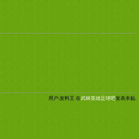
用户:发料王
在
武林英雄足球吧
发表本贴.