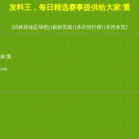
发料王，每日精选赛事提供给大家/重
[武林英雄足球吧]
[刷新页面]
[杀庄排行榜]
[关闭本页]
家/重
com