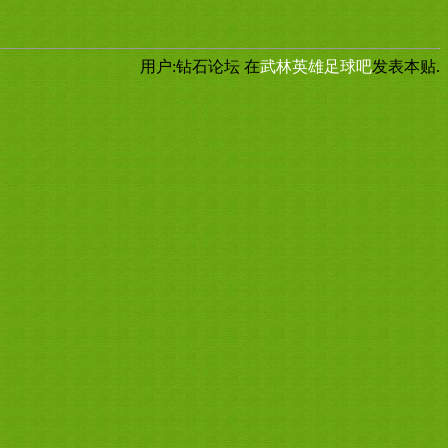
用户:钻石论坛
在
武林英雄足球吧
发表本贴.