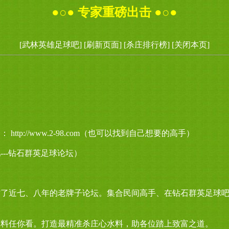
●○● 专家重磅出击 ●○●
[武林英雄足球吧]
[刷新页面]
[杀庄排行榜]
[关闭本页]
tp://www.2-98.com（也可以找到自己想要的高手）
--钻石群英足球论坛）
作了近七、八年的老牌子论坛。集合民间高手、在钻石群英足球
高
水料任你看。打造最精准杀庄心水料，助各位踏上致富之道。