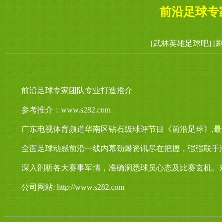
前沿足球专
[武林英雄足球吧]
[
前沿足球专家团队专业打造推介
参考推介：www.s282.com
广东电视体育频道华南区钻石级球评节目《前沿足球》,
全面足球动感前沿一线内幕劲爆资讯尽在把握，强强联手
深入剖析各大赛事军情，准确洞悉球员心态及比赛玄机。
公司网站: http://www.s282.com