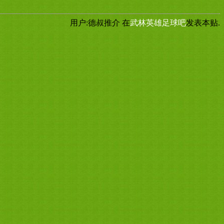
用户:德叔推介
在
武林英雄足球吧
发表本贴.