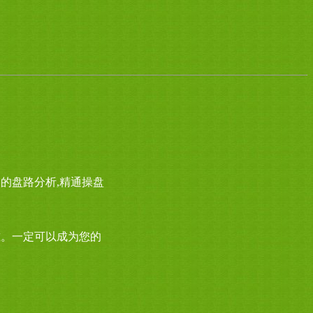
的盘路分析,精通操盘
准。一定可以成为您的